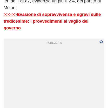
ieri del TgLa7, evidenzia un più 0.2%, del partito di
Meloni.
>>>>>Evasione di sopravvivenza e sgravi sulle
tredicesime: i provvedimenti al vaglio del
governo