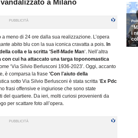
vandalizzato a Milano
o a meno di 24 ore dalla sua realizzazione. L’opera
ante abito blu con la sua iconica cravatta a pois.
In
lla colla e la scritta ‘Self-Made Man
‘. Nell’altra
lla con cui ha attaccato una targa toponomastica
ome ‘Via Silvio Berlusconi 1936-2023’. Oggi, accanto
le, è comparsa la frase
‘Con l’aiuto della
ca sotto Via Silvio Berlusconi è stata scritta ‘
Ex Pdc
no frasi offensive e ingiuriose che sono state
del quartiere. Da ieri, molti curiosi provenienti da
ogo per scattare foto all’opera.