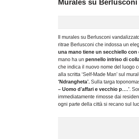
Murales su Berlusconi 
Il murales su Berlusconi vandalizzat
ritrae Berlusconi che indossa un eleg
una mano tiene un secchiello con de
mano ha un
pennello intriso di co
che indica il nuovo nome del luogo c
alla scritta ‘Self-Made Man’ sul mura
‘Ndrangheta’.
Sulla targa toponomasti
– Uomo d’affari e vecchio p….’
. So
immediatamente rimosse dai residenti 
ogni parte della città si recano sul lu