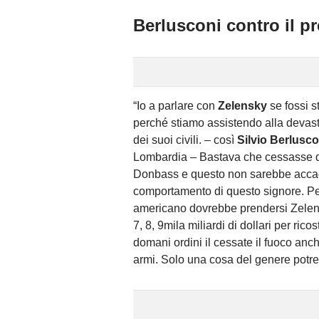
Berlusconi contro il p
“Io a parlare con
Zelensky
se fossi s
perché stiamo assistendo alla devast
dei suoi civili. – così
Silvio Berlusc
Lombardia – Bastava che cessasse d
Donbass e questo non sarebbe accadu
comportamento di questo signore. Per
americano dovrebbe prendersi Zelens
7, 8, 9mila miliardi di dollari per ricost
domani ordini il cessate il fuoco an
armi. Solo una cosa del genere potre