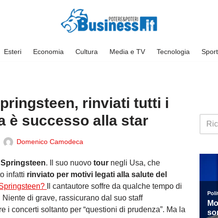
Esteri
Economia
Cultura
Media e TV
Tecnologia
Sport
ingsteen, rinviati tutti i
a è successo alla star
Domenico Camodeca
 Springsteen
. Il suo nuovo
tour
negli Usa, che
o infatti
rinviato per motivi legati alla salute del
 Springsteen?
Il cantautore soffre da qualche tempo di
 Niente di grave, rassicurano dal suo staff
e i concerti soltanto per “questioni di prudenza”. Ma la