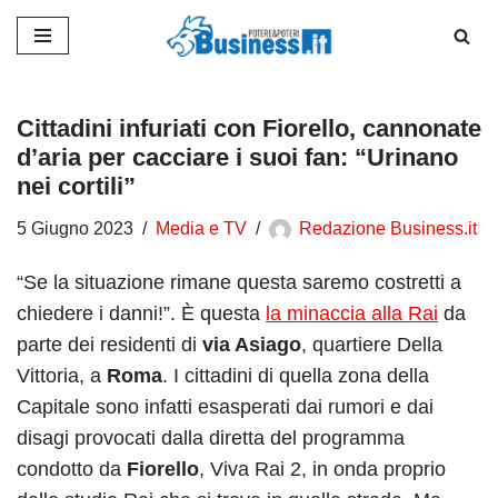
Vai
al
contenuto
Cittadini infuriati con Fiorello, cannonate
d’aria per cacciare i suoi fan: “Urinano
nei cortili”
5 Giugno 2023
Media e TV
Redazione Business.it
“Se la situazione rimane questa saremo costretti a
chiedere i danni!”. È questa
la minaccia alla Rai
da
parte dei residenti di
via Asiago
, quartiere Della
Vittoria, a
Roma
. I cittadini di quella zona della
Capitale sono infatti esasperati dai rumori e dai
disagi provocati dalla diretta del programma
condotto da
Fiorello
, Viva Rai 2, in onda proprio