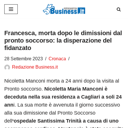
Vai
al
contenuto
Francesca, morta dopo le dimissioni dal
pronto soccorso: la disperazione del
fidanzato
28 Settembre 2023
Cronaca
Redazione Business.it
Nicoletta Manconi morta a 24 anni dopo la visita al
Pronto soccorso.
Nicoletta Maria Manconi è
deceduta nella sua residenza a Cagliari a soli 24
ann
i. La sua morte è avvenuta il giorno successivo
alla sua dimissione dal Pronto Soccorso
dell
‘ospedale Santissima Trinità a causa di uno