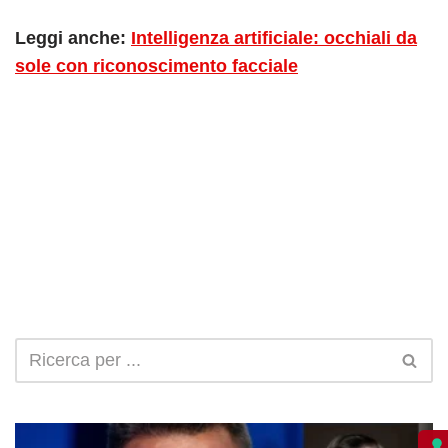
Leggi anche:
Intelligenza artificiale: occhiali da
sole con riconoscimento facciale