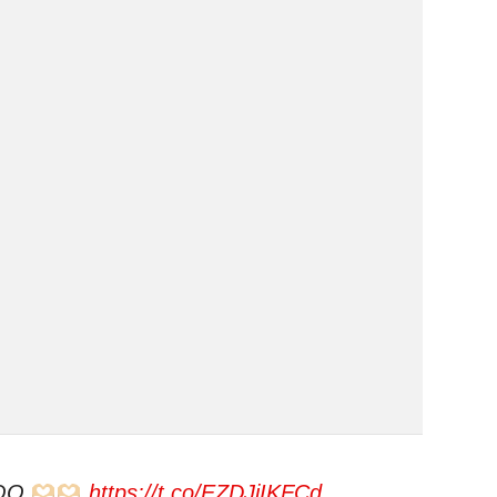
OOO
https://t.co/EZDJiIKFCd