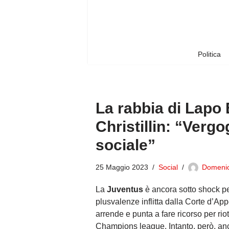
Vai
al
contenuto
Politica
La rabbia di Lapo
Christillin: “Verg
sociale”
25 Maggio 2023
Social
Domeni
La
Juventus
è ancora sotto shock pe
plusvalenze inflitta dalla Corte d’Ap
arrende e punta a fare ricorso per rio
Champions league. Intanto, però, anch