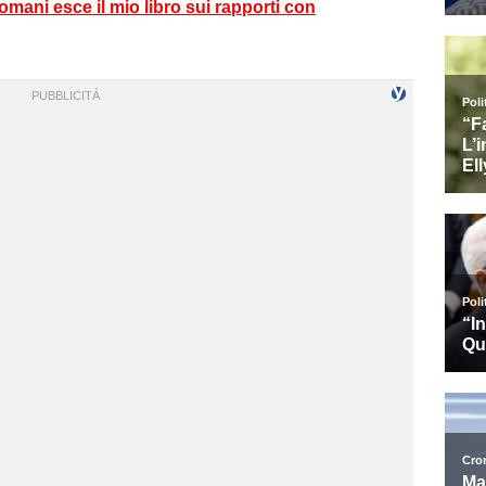
mani esce il mio libro sui rapporti con