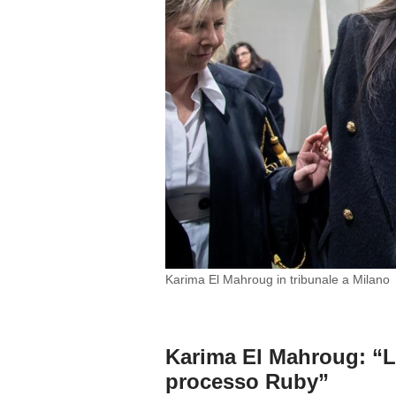
Karima El Mahroug in tribunale a Milano
Karima El Mahroug: “L
processo Ruby”