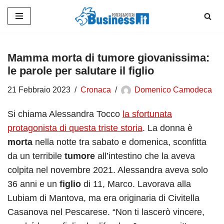
Vai
al
contenuto
Mamma morta di tumore giovanissima:
le parole per salutare il figlio
21 Febbraio 2023
Cronaca
Domenico Camodeca
Si chiama Alessandra Tocco
la sfortunata
protagonista di questa triste storia
. La donna è
morta
nella notte tra sabato e domenica, sconfitta
da un terribile
tumore
all’intestino che la aveva
colpita nel novembre 2021. Alessandra aveva solo
36 anni e un
figlio
di 11, Marco. Lavorava alla
Lubiam di Mantova, ma era originaria di Civitella
Casanova nel Pescarese. “Non ti lascerò vincere,