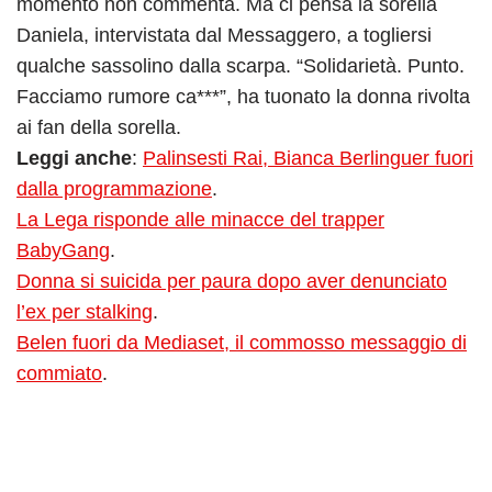
momento non commenta. Ma ci pensa la sorella
Daniela, intervistata dal Messaggero, a togliersi
qualche sassolino dalla scarpa. “Solidarietà. Punto.
Facciamo rumore ca***”, ha tuonato la donna rivolta
ai fan della sorella.
Leggi anche
:
Palinsesti Rai, Bianca Berlinguer fuori
dalla programmazione
.
La Lega risponde alle minacce del trapper
BabyGang
.
Donna si suicida per paura dopo aver denunciato
l’ex per stalking
.
Belen fuori da Mediaset, il commosso messaggio di
commiato
.