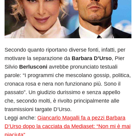
Secondo quanto riportano diverse fonti, infatti, per
motivare la separazione da
Barbara D’Urso
, Pier
Silvio
Berlusconi
avrebbe pronunciato testuali
parole: “I programmi che mescolano gossip, politica,
cronaca rosa e nera non funzionano più. Sono il
passato”. Un giudizio durissimo e senza appello
che, secondo molti, è rivolto principalmente alle
trasmissioni targate D’Urso.
Leggi anche:
Giancarlo Magalli fa a pezzi Barbara
D’Urso dopo la cacciata da Mediaset: “Non mi è mai
piaciuta”