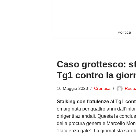
Vai
al
contenuto
Politica
Caso grottesco: st
Tg1 contro la gior
16 Maggio 2023
Cronaca
Redaz
Stalking con flatulenze al Tg1 co
emarginata per quattro anni dall’infor
dirigenti aziendali. Questa la conclus
della procura generale Marcello Mont
“flatulenza gate”. La giornalista sar