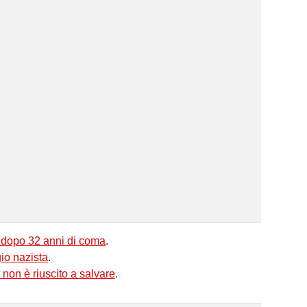
 dopo 32 anni di coma
.
io nazista
.
e non è riuscito a salvare
.