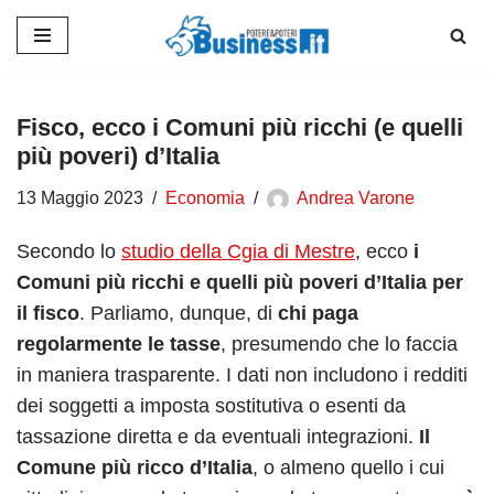
Vai
al
contenuto
Fisco, ecco i Comuni più ricchi (e quelli
più poveri) d’Italia
13 Maggio 2023
Economia
Andrea Varone
Secondo lo
studio della Cgia di Mestre
, ecco
i
Comuni più ricchi e quelli più poveri d’Italia per
il fisco
. Parliamo, dunque, di
chi paga
regolarmente le tasse
, presumendo che lo faccia
in maniera trasparente. I dati non includono i redditi
dei soggetti a imposta sostitutiva o esenti da
tassazione diretta e da eventuali integrazioni.
Il
Comune più ricco d’Italia
, o almeno quello i cui