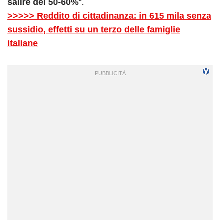
salire del 50-60%
“.
>>>>> Reddito di cittadinanza: in 615 mila senza
sussidio, effetti su un terzo delle famiglie
italiane